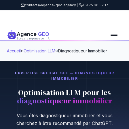
contact@agence-geo.agency
|
09 75 36 32 17
Agence
GEO
Soyez la réponse de l'IA
Accueil
›
Optimisation LLM
›
Diagnostiqueur Immobilier
EXPERTISE SPÉCIALISÉE — DIAGNOSTIQUEUR
IMMOBILIER
Optimisation LLM pour les
diagnostiqueur immobilier
Vous êtes diagnostiqueur immobilier et vous
cherchez à être recommandé par ChatGPT,