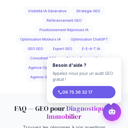
Visibilité IA Générative
Stratégie GEO
Référencement GEO
Positionnement Réponses IA
Optimisation Moteurs IA
Optimisation ChatGPT
GEO SEO
Expert GEO
E-E-A-T IA
Consultant GEO
Citation Sources IA
Besoin d'aide ?
Agence Optimisation IA
Agence GEO
Appelez-nous pour un audit GEO
Agence Generative Engine Optimization
gratuit !
09 75 36 32 17
FAQ — GEO pour
Diagnostiqueur
Immobilier
Trouvez les réponses à vos questions