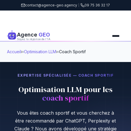
contact@agence-geo.agency
|
09 75 36 32 17
Agence
GEO
Soyez la réponse de l'IA
Accueil
›
Optimisation LLM
›
Coach Sportif
EXPERTISE SPÉCIALISÉE — COACH SPORTIF
Optimisation LLM pour les
coach sportif
Vous êtes coach sportif et vous cherchez à
être recommandé par ChatGPT, Perplexity et
Claude ? Nous avons développé une stratégie