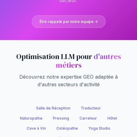
secteur.
Être rappelé par notre équipe →
Optimisation LLM pour
d'autres
métiers
Découvrez notre expertise GEO adaptée à
d'autres secteurs d'activité
Salle de Réception
Traducteur
Naturopathe
Pressing
Carreleur
Hôtel
Cave à Vin
Ostéopathe
Yoga Studio