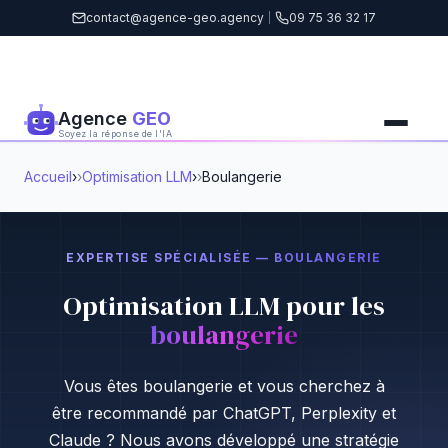
contact@agence-geo.agency
|
09 75 36 32 17
Agence
GEO
Soyez la réponse de l'IA
Accueil
›
Optimisation LLM
›
Boulangerie
EXPERTISE SPÉCIALISÉE — BOULANGERIE
Optimisation LLM pour les
boulangerie
Vous êtes boulangerie et vous cherchez à
être recommandé par ChatGPT, Perplexity et
Claude ? Nous avons développé une stratégie