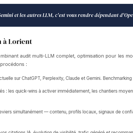
 Gemini et les autres LLM, c'est vous rendre dépendant d'O
 à Lorient
ant audit multi-LLM complet, optimisation pour les modèles
 procédons :
uelle sur ChatGPT, Perplexity, Claude et Gemini. Benchmarking c
és : les quick-wins à activer immédiatement, les chantiers moyen
leviers simultanément — contenu, profils locaux, signaux de con
 citations IA, évolution de visibilité, trafic généré et recomman