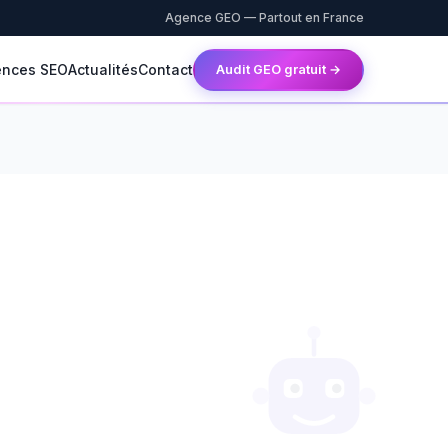
Agence GEO — Partout en France
ences SEO
Actualités
Contact
Audit GEO gratuit →