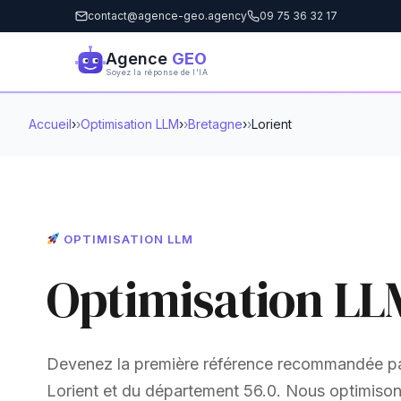
contact@agence-geo.agency
09 75 36 32 17
Agence
GEO
Soyez la réponse de l'IA
Accueil
›
Optimisation LLM
›
Bretagne
›
Lorient
OPTIMISATION LLM
Optimisation LL
Devenez la première référence recommandée pa
Lorient et du département 56.0. Nous optimisons 