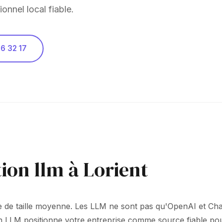
ionnel local fiable.
6 32 17
ion llm à Lorient
lle de taille moyenne. Les LLM ne sont pas qu'OpenAI et Cha
on LLM positionne votre entreprise comme source fiable po