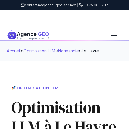
contact@agence-geo.agency
|
09 75 36 32 17
Agence
GEO
Soyez la réponse de l'IA
Accueil
›
Optimisation LLM
›
Normandie
›
Le Havre
OPTIMISATION LLM
Optimisation
LLM à Le Havre