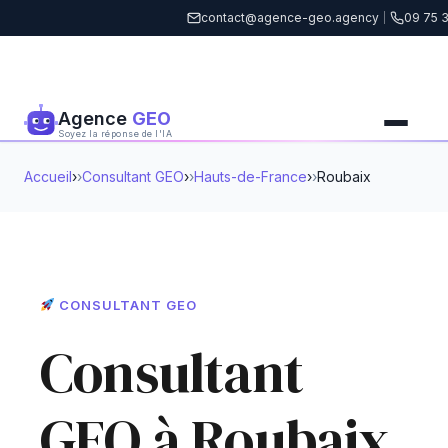
contact@agence-geo.agency
|
09 75 3
Agence
GEO
Soyez la réponse de l'IA
Accueil
›
Consultant GEO
›
Hauts-de-France
›
Roubaix
CONSULTANT GEO
Consultant
GEO à Roubaix