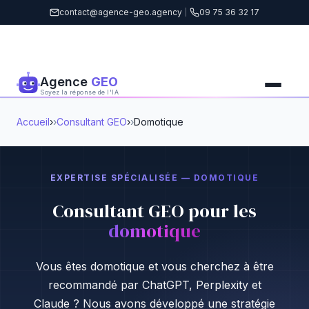
contact@agence-geo.agency
|
09 75 36 32 17
Agence
GEO
Soyez la réponse de l'IA
Accueil
›
Consultant GEO
›
Domotique
EXPERTISE SPÉCIALISÉE — DOMOTIQUE
Consultant GEO pour les
domotique
Vous êtes domotique et vous cherchez à être
recommandé par ChatGPT, Perplexity et
Claude ? Nous avons développé une stratégie