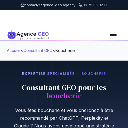
contact@agence-geo.agency
|
09 75 36 32 17
Agence
GEO
Soyez la réponse de l'IA
Accueil
›
Consultant GEO
›
Boucherie
EXPERTISE SPÉCIALISÉE — BOUCHERIE
Consultant GEO pour les
boucherie
Vous êtes boucherie et vous cherchez à être
recommandé par ChatGPT, Perplexity et
Claude ? Nous avons développé une stratégie