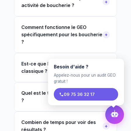
activité de boucherie ?
Comment fonctionne le GEO
spécifiquement pour les boucherie
?
Est-ce que le GEO remplace le SEO
Besoin d'aide ?
classique ?
Appelez-nous pour un audit GEO
gratuit !
Quel est le tarif pour un boucherie
09 75 36 32 17
?
Combien de temps pour voir des
résultats ?