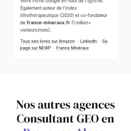
Votre Fiche Google en haut de l'affiche
.
Également auteur de l'
Index
lithothérapeutique
(2020) et co-fondateur
de
france-mineraux.fr
(1 million+
visiteurs/mois).
Tous ses livres sur Amazon
·
LinkedIn
·
Sa
page sur NEWP
·
France Minéraux
Nos autres agences
Consultant GEO en