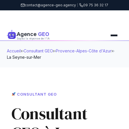
contact@agence-geo.agency
|
09 75 36 32 17
Agence
GEO
Soyez la réponse de l'IA
Accueil
›
Consultant GEO
›
Provence-Alpes-Côte d'Azur
›
La Seyne-sur-Mer
CONSULTANT GEO
Consultant