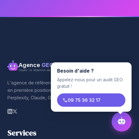
Agence
GEO
Besoin d'aide ?
Soyez la réponse de l'IA
Appelez-nous pour un audit GEO
L'agence de référencement qui propulse votre entreprise
gratuit !
en première position sur les moteurs IA. ChatGPT,
Perplexity, Claude, Gemini.
09 75 36 32 17
Services