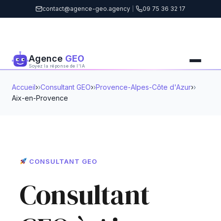
contact@agence-geo.agency
|
09 75 36 32 17
Agence
GEO
Soyez la réponse de l'IA
Accueil
›
Consultant GEO
›
Provence-Alpes-Côte d'Azur
›
Aix-en-Provence
CONSULTANT GEO
Consultant