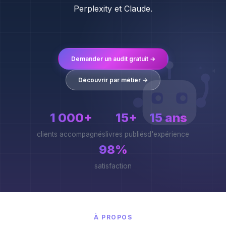
Perplexity et Claude.
Demander un audit gratuit →
*
*
Découvrir par métier →
1 000+
15+
15 ans
clients accompagnés
livres publiés
d'expérience
98%
satisfaction
À PROPOS