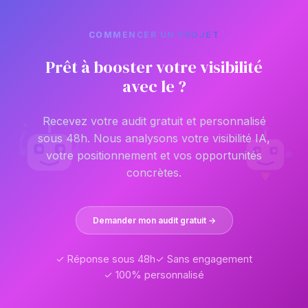
COMMENCER UN PROJET
Prêt à booster votre visibilité
avec le ?
Recevez votre audit gratuit et personnalisé
*
*
*
sous 48h. Nous analysons votre visibilité IA,
votre positionnement et vos opportunités
concrètes.
Demander mon audit gratuit →
✓ Réponse sous 48h
✓ Sans engagement
✓ 100% personnalisé