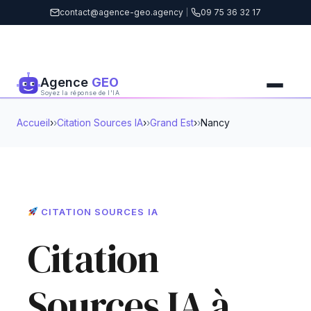
contact@agence-geo.agency
|
09 75 36 32 17
Agence
GEO
Soyez la réponse de l'IA
Accueil
›
Citation Sources IA
›
Grand Est
›
Nancy
CITATION SOURCES IA
Citation
Sources IA à