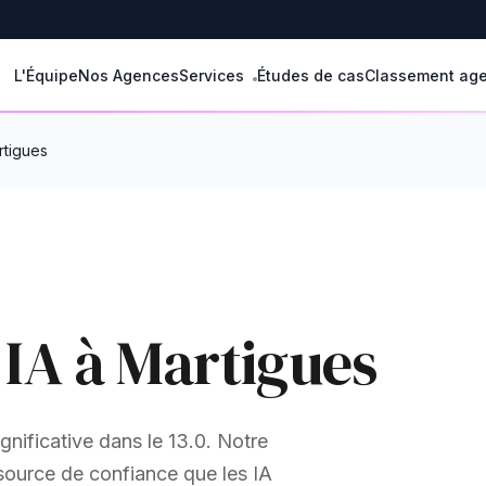
L'Équipe
Nos Agences
Services
Études de cas
Classement ag
rtigues
 IA à Martigues
nificative dans le 13.0. Notre
source de confiance que les IA