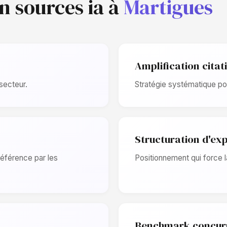
on sources ia à
Martigues
Amplification citat
 secteur.
Stratégie systématique po
Structuration d'exp
éférence par les
Positionnement qui force 
Benchmark concurr