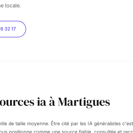
e locale.
6 32 17
sources ia à Martigues
lle de taille moyenne. Être cité par les IA généralistes c'est
 vous positionne comme une source fiable, consultée et rec