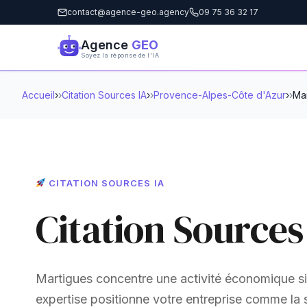
contact@agence-geo.agency
09 75 36 32 17
Agence
GEO
Soyez la réponse de l'IA
Accueil
›
Citation Sources IA
›
Provence-Alpes-Côte d'Azur
›
Ma
CITATION SOURCES IA
Citation Sources
Martigues concentre une activité économique sig
expertise positionne votre entreprise comme la 