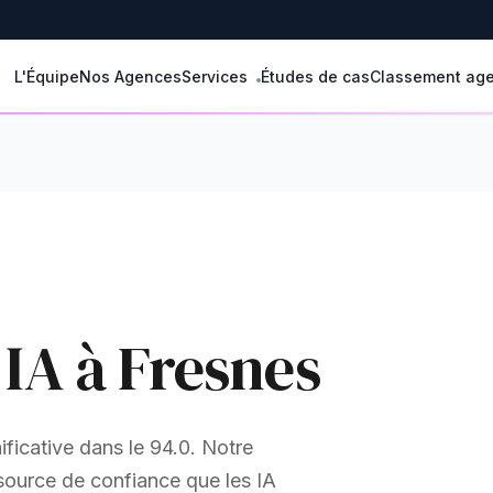
L'Équipe
Nos Agences
Services
Études de cas
Classement ag
 IA à Fresnes
ficative dans le 94.0. Notre
source de confiance que les IA