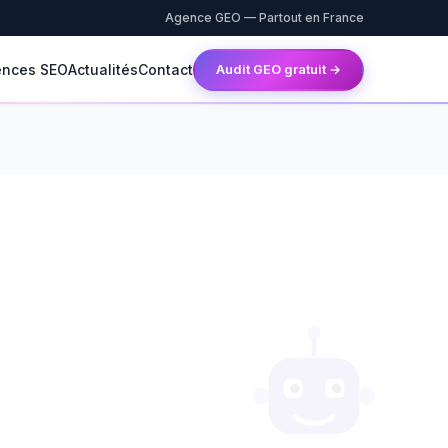
Agence GEO — Partout en France
ences SEO
Actualités
Contact
Audit GEO gratuit →