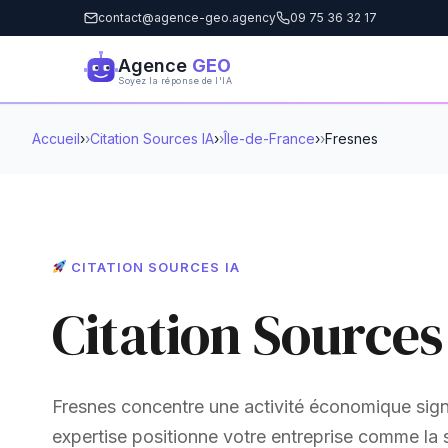
contact@agence-geo.agency
09 75 36 32 17
Agence
GEO
Soyez la réponse de l'IA
Accueil
›
Citation Sources IA
›
Île-de-France
›
Fresnes
CITATION SOURCES IA
Citation Sources
Fresnes concentre une activité économique signi
expertise positionne votre entreprise comme la 