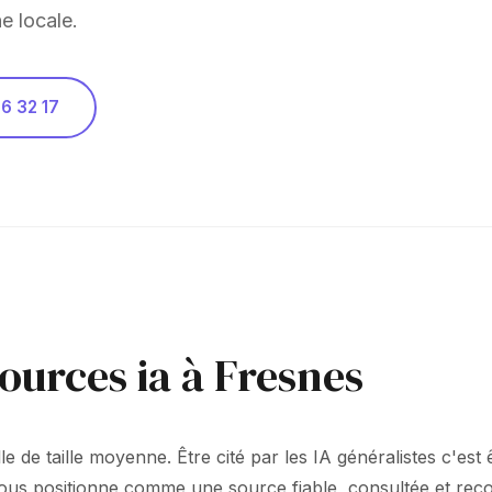
e locale.
6 32 17
sources ia à Fresnes
e de taille moyenne. Être cité par les IA généralistes c'est 
 vous positionne comme une source fiable, consultée et rec