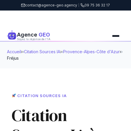
contact@agence-geo.agency
|
09 75 36 32 17
Agence
GEO
Soyez la réponse de l'IA
Accueil
›
Citation Sources IA
›
Provence-Alpes-Côte d'Azur
›
Fréjus
CITATION SOURCES IA
Citation