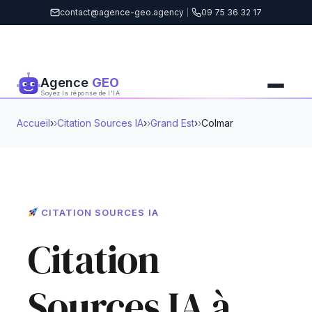
contact@agence-geo.agency
|
09 75 36 32 17
Agence
GEO
Soyez la réponse de l'IA
Accueil
›
Citation Sources IA
›
Grand Est
›
Colmar
CITATION SOURCES IA
Citation
Sources IA à