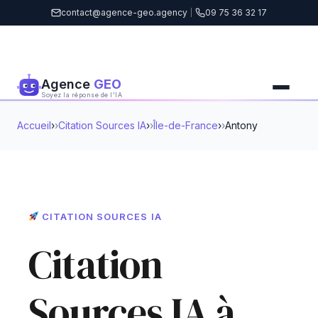
contact@agence-geo.agency
|
09 75 36 32 17
Agence
GEO
Soyez la réponse de l'IA
Accueil
›
Citation Sources IA
›
Île-de-France
›
Antony
CITATION SOURCES IA
Citation
Sources IA à