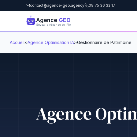
contact@agence-geo.agency
09 75 36 32 17
Agence
GEO
Soyez la réponse de l'IA
Accueil
›
Agence Optimisation IA
›
Gestionnaire de Patrimoine
Agence Optim