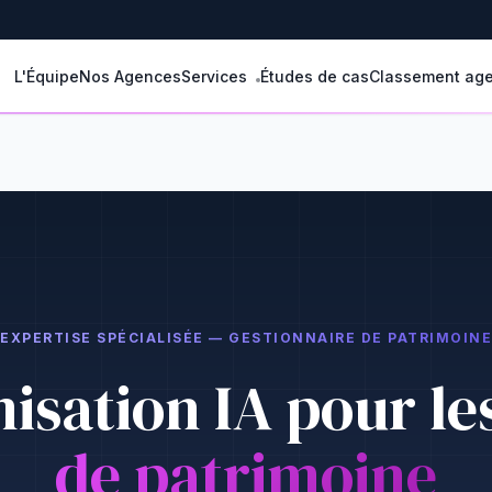
L'Équipe
Nos Agences
Services
Études de cas
Classement ag
EXPERTISE SPÉCIALISÉE — GESTIONNAIRE DE PATRIMOINE
isation IA pour le
de patrimoine