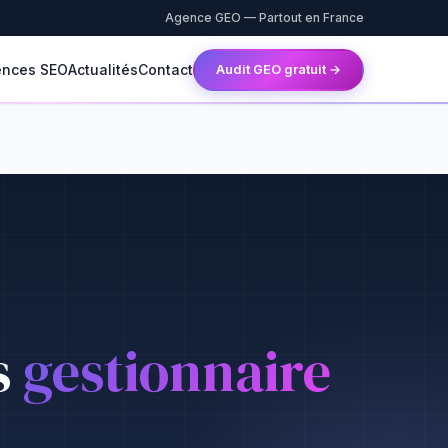
Agence GEO — Partout en France
ences SEO
Actualités
Contact
Audit GEO gratuit →
s
gestionnaire