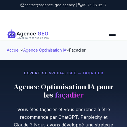
contact@agence-geo.agency
|
09 75 36 32 17
Agence
GEO
Soyez la réponse de l'IA
Accueil
›
Agence Optimisation IA
›
Façadier
EXPERTISE SPÉCIALISÉE — FAÇADIER
Agence Optimisation IA pour
les
façadier
Vous êtes façadier et vous cherchez à être
recommandé par ChatGPT, Perplexity et
Claude ? Nous avons développé une stratégie