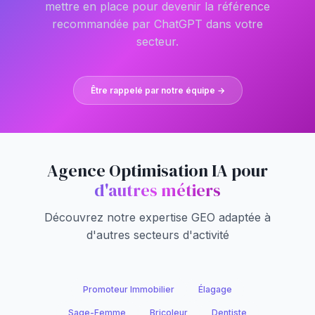
mettre en place pour devenir la référence
recommandée par ChatGPT dans votre
secteur.
Être rappelé par notre équipe →
Agence Optimisation IA pour
d'autres métiers
Découvrez notre expertise GEO adaptée à
d'autres secteurs d'activité
Promoteur Immobilier
Élagage
Sage-Femme
Bricoleur
Dentiste