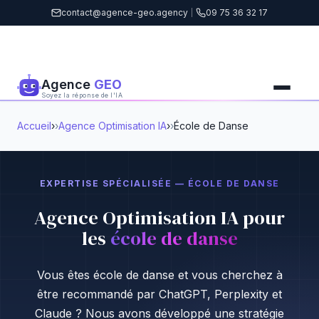
contact@agence-geo.agency
|
09 75 36 32 17
Agence
GEO
Soyez la réponse de l'IA
Accueil
›
Agence Optimisation IA
›
École de Danse
EXPERTISE SPÉCIALISÉE — ÉCOLE DE DANSE
Agence Optimisation IA pour
les
école de danse
Vous êtes école de danse et vous cherchez à
être recommandé par ChatGPT, Perplexity et
Claude ? Nous avons développé une stratégie