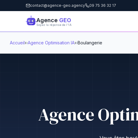
contact@agence-geo.agency
09 75 36 32 17
Agence
GEO
Soyez la réponse de l'IA
Accueil
›
Agence Optimisation IA
›
Boulangerie
Agence Optim