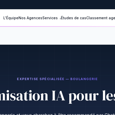
L'Équipe
Nos Agences
Services
Études de cas
Classement ag
EXPERTISE SPÉCIALISÉE — BOULANGERIE
isation IA pour l