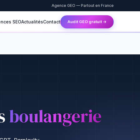
Agence GEO — Partout en France
ences SEO
Actualités
Contact
Audit GEO gratuit →
es
boulangerie