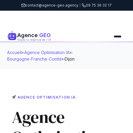
contact@agence-geo.agency
|
09 75 36 32 17
Agence
GEO
Soyez la réponse de l'IA
Accueil
›
Agence Optimisation IA
›
Bourgogne-Franche-Comté
›
Dijon
AGENCE OPTIMISATION IA
Agence