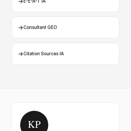
→
E-E-A-T IA
→
Consultant GEO
→
Citation Sources IA
KP