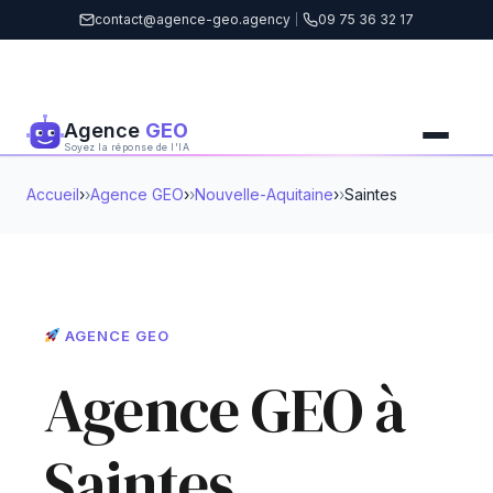
contact@agence-geo.agency
|
09 75 36 32 17
Agence
GEO
Soyez la réponse de l'IA
Accueil
›
Agence GEO
›
Nouvelle-Aquitaine
›
Saintes
AGENCE GEO
Agence GEO à
Saintes