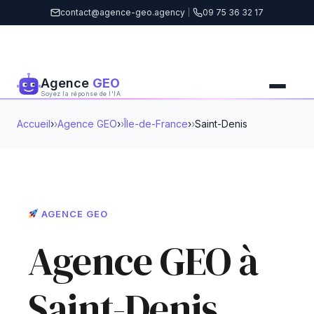
contact@agence-geo.agency
|
09 75 36 32 17
Agence
GEO
Soyez la réponse de l'IA
Accueil
›
Agence GEO
›
Île-de-France
›
Saint-Denis
AGENCE GEO
Agence GEO à
Saint-Denis