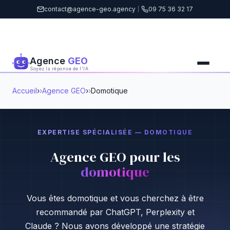
contact@agence-geo.agency
|
09 75 36 32 17
Agence
GEO
Soyez la réponse de l'IA
Accueil
›
Agence GEO
›
Domotique
EXPERTISE SPÉCIALISÉE — DOMOTIQUE
Agence GEO pour les
domotique
Vous êtes domotique et vous cherchez à être
recommandé par ChatGPT, Perplexity et
Claude ? Nous avons développé une stratégie