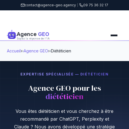
contact@agence-geo.agency
|
09 75 36 32 17
Agence
GEO
Soyez la réponse de l'IA
Accueil
›
Agence GEO
›
Diététicien
EXPERTISE SPÉCIALISÉE — DIÉTÉTICIEN
Agence GEO pour les
diététicien
Vous êtes diététicien et vous cherchez à être
recommandé par ChatGPT, Perplexity et
Claude ? Nous avons développé une stratégie