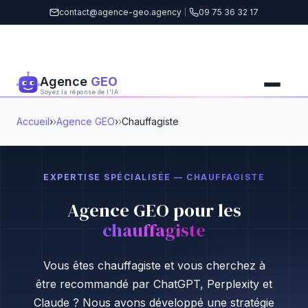
contact@agence-geo.agency
|
09 75 36 32 17
Agence
GEO
Soyez la réponse de l'IA
Accueil
›
Agence GEO
›
Chauffagiste
EXPERTISE SPÉCIALISÉE — CHAUFFAGISTE
Agence GEO pour les
chauffagiste
Vous êtes chauffagiste et vous cherchez à
être recommandé par ChatGPT, Perplexity et
Claude ? Nous avons développé une stratégie