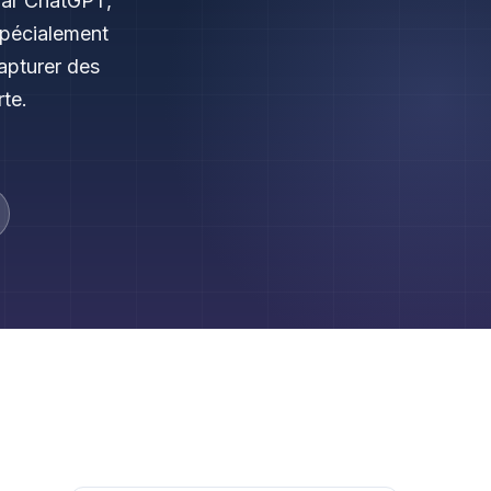
par ChatGPT,
spécialement
apturer des
rte.