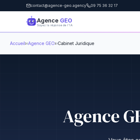
contact@agence-geo.agency
09 75 36 32 17
Agence
GEO
Soyez la réponse de l'IA
Accueil
›
Agence GEO
›
Cabinet Juridique
Agence GE