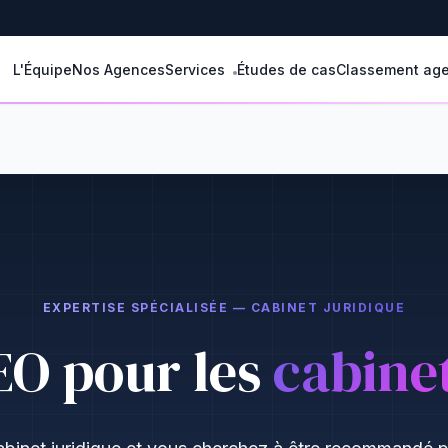
L'Équipe
Nos Agences
Services
Études de cas
Classement ag
EXPERTISE SPÉCIALISÉE — CABINET JURIDIQUE
O pour les
cabinet