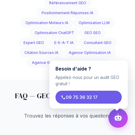
Référencement GEO
Positionnement Réponses IA
Optimisation Moteurs IA
Optimisation LLM
Optimisation ChatGPT
GEO SEO
Expert GEO
E-E-A-T IA
Consultant GEO
Citation Sources IA
Agence Optimisation IA
Agence Generative Engine Optimization
Besoin d'aide ?
Appelez-nous pour un audit GEO
gratuit !
FAQ — GEO pour
Administrateur
09 75 36 32 17
Judiciaire
Trouvez les réponses à vos questions