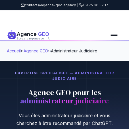
contact@agence-geo.agency
|
09 75 36 32 17
Agence
GEO
Soyez la réponse de l'IA
Accueil
›
Agence GEO
›
Administrateur Judiciaire
EXPERTISE SPÉCIALISÉE — ADMINISTRATEUR
JUDICIAIRE
Agence GEO pour les
administrateur judiciaire
Vous êtes administrateur judiciaire et vous
cherchez à être recommandé par ChatGPT,