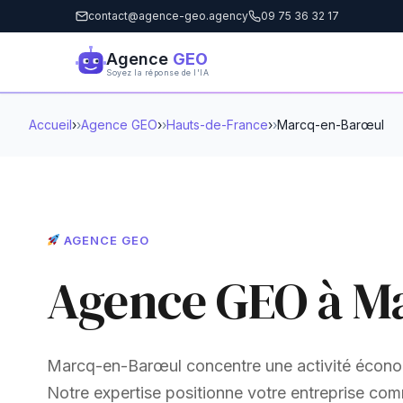
contact@agence-geo.agency
09 75 36 32 17
Agence
GEO
Soyez la réponse de l'IA
Accueil
›
Agence GEO
›
Hauts-de-France
›
Marcq-en-Barœul
AGENCE GEO
Agence GEO à M
Marcq-en-Barœul concentre une activité économi
Notre expertise positionne votre entreprise com