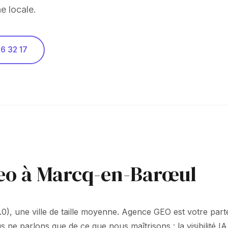
e locale.
6 32 17
geo à Marcq-en-Barœul
0), une ville de taille moyenne. Agence GEO est votre part
 parlons que de ce que nous maîtrisons : la visibilité IA