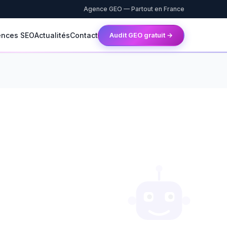
Agence GEO — Partout en France
ences SEO
Actualités
Contact
Audit GEO gratuit →