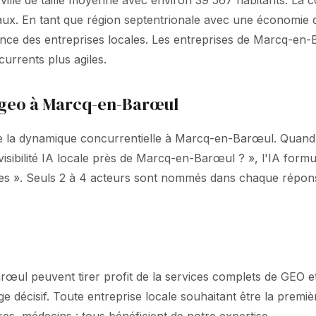
lle de taille moyenne avec environ 39 567 habitants. La c
aux. En tant que région septentrionale avec une économie d
e des entreprises locales. Les entreprises de Marcq-en-Bar
urrents plus agiles.
 geo à Marcq-en-Barœul
e la dynamique concurrentielle à Marcq-en-Barœul. Quand u
t visibilité IA locale près de Marcq-en-Barœul ? », l'IA f
s ». Seuls 2 à 4 acteurs sont nommés dans chaque réponse
œul peuvent tirer profit de la services complets de GEO et v
age décisif. Toute entreprise locale souhaitant être la pre