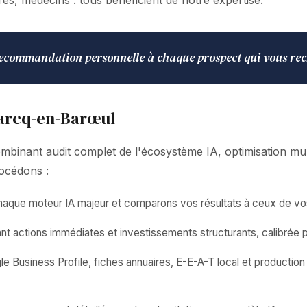
es, médecins : tous bénéficient de notre expertise.
e recommandation personnelle à chaque prospect qui vous re
Marcq-en-Barœul
inant audit complet de l'écosystème IA, optimisation mult
océdons :
 chaque moteur IA majeur et comparons vos résultats à ceux de v
 actions immédiates et investissements structurants, calibrée 
 Business Profile, fiches annuaires, E-E-A-T local et production