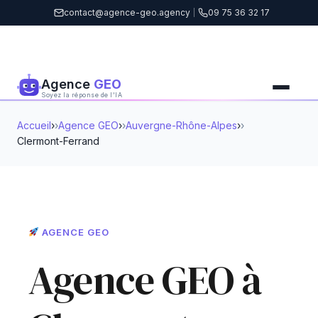
contact@agence-geo.agency
|
09 75 36 32 17
Agence
GEO
Soyez la réponse de l'IA
Accueil
›
Agence GEO
›
Auvergne-Rhône-Alpes
›
Clermont-Ferrand
AGENCE GEO
Agence GEO à