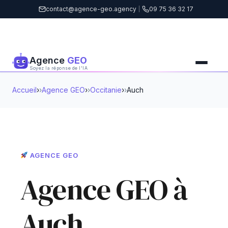
contact@agence-geo.agency
|
09 75 36 32 17
Agence
GEO
Soyez la réponse de l'IA
Accueil
›
Agence GEO
›
Occitanie
›
Auch
AGENCE GEO
Agence GEO à
Auch