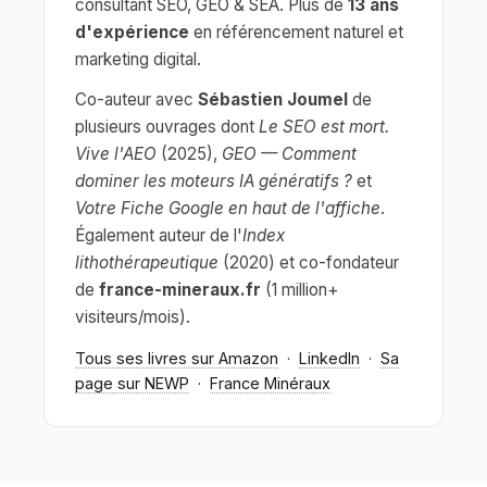
consultant SEO, GEO & SEA. Plus de
13 ans
d'expérience
en référencement naturel et
marketing digital.
Co-auteur avec
Sébastien Joumel
de
plusieurs ouvrages dont
Le SEO est mort.
Vive l'AEO
(2025),
GEO — Comment
dominer les moteurs IA génératifs ?
et
Votre Fiche Google en haut de l'affiche
.
Également auteur de l'
Index
lithothérapeutique
(2020) et co-fondateur
de
france-mineraux.fr
(1 million+
visiteurs/mois).
Tous ses livres sur Amazon
·
LinkedIn
·
Sa
page sur NEWP
·
France Minéraux