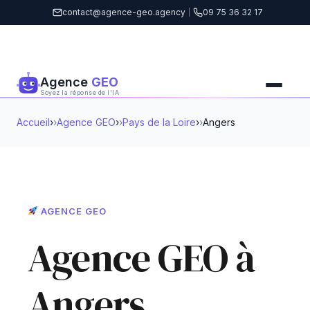
contact@agence-geo.agency
|
09 75 36 32 17
Agence
GEO
Soyez la réponse de l'IA
Accueil
›
Agence GEO
›
Pays de la Loire
›
Angers
AGENCE GEO
Agence GEO à
Angers