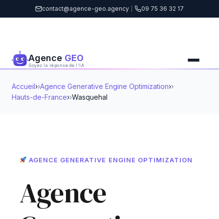
contact@agence-geo.agency
|
09 75 36 32 17
Agence
GEO
Soyez la réponse de l'IA
Accueil
›
Agence Generative Engine Optimization
›
Hauts-de-France
›
Wasquehal
AGENCE GENERATIVE ENGINE OPTIMIZATION
Agence