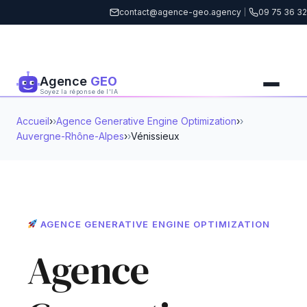
contact@agence-geo.agency
|
09 75 36 32
Agence
GEO
Soyez la réponse de l'IA
Accueil
›
Agence Generative Engine Optimization
›
Auvergne-Rhône-Alpes
›
Vénissieux
AGENCE GENERATIVE ENGINE OPTIMIZATION
Agence