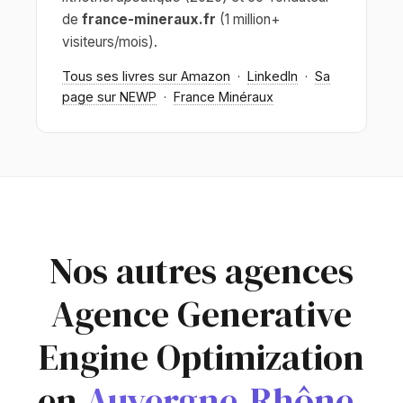
de
france-mineraux.fr
(1 million+
visiteurs/mois).
Tous ses livres sur Amazon
·
LinkedIn
·
Sa
page sur NEWP
·
France Minéraux
Nos autres agences
Agence Generative
Engine Optimization
en
Auvergne-Rhône-