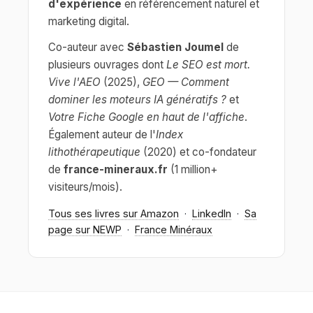
d'expérience
en référencement naturel et
marketing digital.
Co-auteur avec
Sébastien Joumel
de
plusieurs ouvrages dont
Le SEO est mort.
Vive l'AEO
(2025),
GEO — Comment
dominer les moteurs IA génératifs ?
et
Votre Fiche Google en haut de l'affiche
.
Également auteur de l'
Index
lithothérapeutique
(2020) et co-fondateur
de
france-mineraux.fr
(1 million+
visiteurs/mois).
Tous ses livres sur Amazon
·
LinkedIn
·
Sa
page sur NEWP
·
France Minéraux