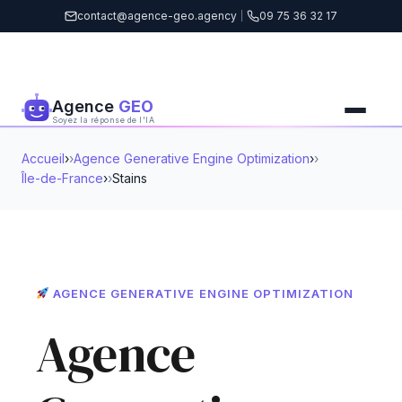
contact@agence-geo.agency
|
09 75 36 32 17
Agence
GEO
Soyez la réponse de l'IA
Accueil
›
Agence Generative Engine Optimization
›
Île-de-France
›
Stains
AGENCE GENERATIVE ENGINE OPTIMIZATION
Agence