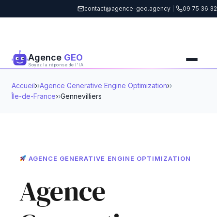
contact@agence-geo.agency
|
09 75 36 32
Agence
GEO
Soyez la réponse de l'IA
Accueil
›
Agence Generative Engine Optimization
›
Île-de-France
›
Gennevilliers
AGENCE GENERATIVE ENGINE OPTIMIZATION
Agence