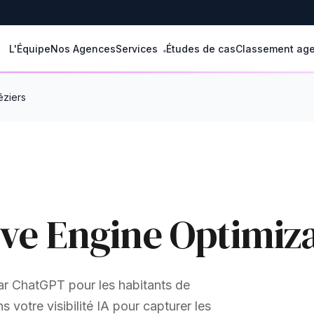
L'Équipe
Nos Agences
Services
Études de cas
Classement ag
éziers
ve Engine Optimiza
r ChatGPT pour les habitants de
votre visibilité IA pour capturer les