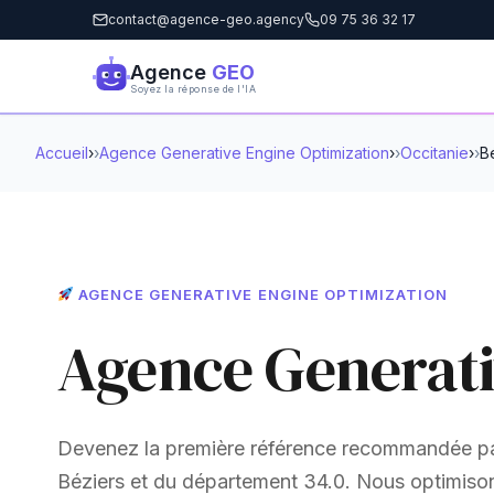
contact@agence-geo.agency
09 75 36 32 17
Agence
GEO
Soyez la réponse de l'IA
Accueil
›
Agence Generative Engine Optimization
›
Occitanie
›
B
AGENCE GENERATIVE ENGINE OPTIMIZATION
Agence Generati
Devenez la première référence recommandée pa
Béziers et du département 34.0. Nous optimisons 