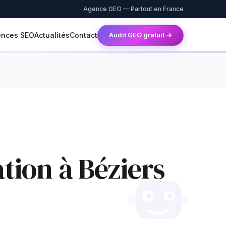
Agence GEO — Partout en France
ences SEO
Actualités
Contact
Audit GEO gratuit →
tion à Béziers