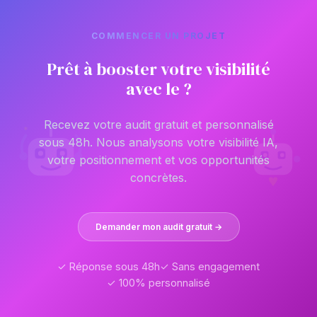
COMMENCER UN PROJET
Prêt à booster votre visibilité
avec le ?
Recevez votre audit gratuit et personnalisé
*
*
*
sous 48h. Nous analysons votre visibilité IA,
votre positionnement et vos opportunités
concrètes.
Demander mon audit gratuit →
✓ Réponse sous 48h
✓ Sans engagement
✓ 100% personnalisé