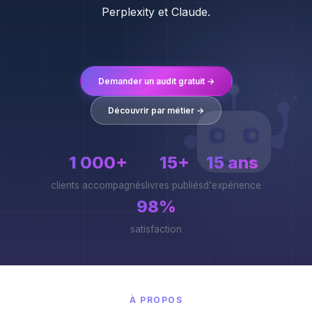
Perplexity et Claude.
Demander un audit gratuit →
*
*
Découvrir par métier →
1 000+
15+
15 ans
clients accompagnés
livres publiés
d'expérience
98%
satisfaction
À PROPOS