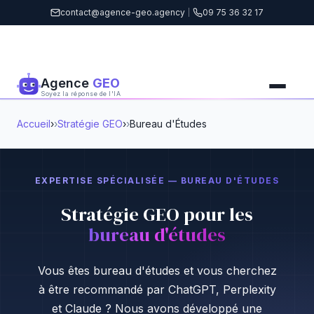
contact@agence-geo.agency
|
09 75 36 32 17
Agence
GEO
Soyez la réponse de l'IA
Accueil
›
Stratégie GEO
›
Bureau d'Études
EXPERTISE SPÉCIALISÉE — BUREAU D'ÉTUDES
Stratégie GEO pour les
bureau d'études
Vous êtes bureau d'études et vous cherchez
à être recommandé par ChatGPT, Perplexity
et Claude ? Nous avons développé une