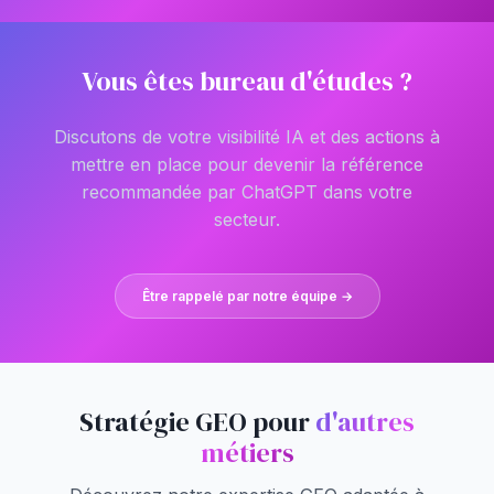
Vous êtes bureau d'études ?
Discutons de votre visibilité IA et des actions à
mettre en place pour devenir la référence
recommandée par ChatGPT dans votre
secteur.
Être rappelé par notre équipe →
Stratégie GEO pour
d'autres
métiers