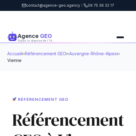
contact@agence-geo.agency
|
09 75 36 32 17
Agence
GEO
Soyez la réponse de l'IA
Accueil
›
Référencement GEO
›
Auvergne-Rhône-Alpes
›
Vienne
RÉFÉRENCEMENT GEO
Référencement