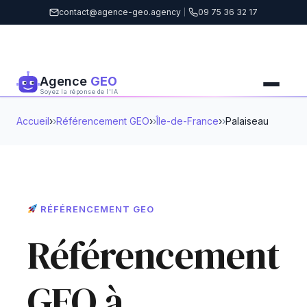
contact@agence-geo.agency
|
09 75 36 32 17
Agence
GEO
Soyez la réponse de l'IA
Accueil
›
Référencement GEO
›
Île-de-France
›
Palaiseau
RÉFÉRENCEMENT GEO
Référencement
GEO à