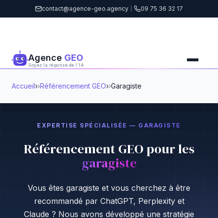
contact@agence-geo.agency
|
09 75 36 32 17
Agence
GEO
Soyez la réponse de l'IA
Accueil
›
Référencement GEO
›
Garagiste
EXPERTISE SPÉCIALISÉE — GARAGISTE
Référencement GEO pour les
garagiste
Vous êtes garagiste et vous cherchez à être
recommandé par ChatGPT, Perplexity et
Claude ? Nous avons développé une stratégie