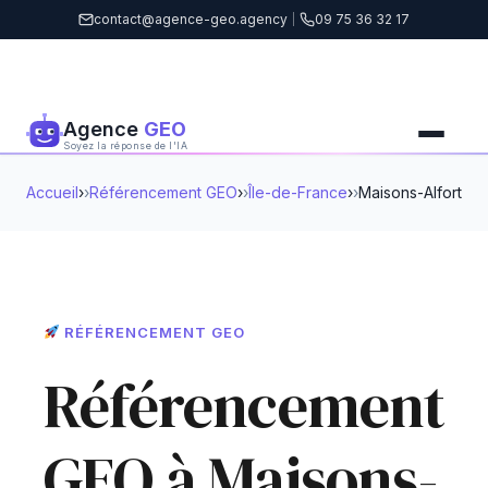
contact@agence-geo.agency
|
09 75 36 32 17
Agence
GEO
Soyez la réponse de l'IA
Accueil
›
Référencement GEO
›
Île-de-France
›
Maisons-Alfort
RÉFÉRENCEMENT GEO
Référencement
GEO à Maisons-