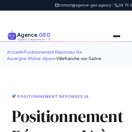
contact@agence-geo.agency
|
09 75 3
Agence
GEO
Soyez la réponse de l'IA
Accueil
›
Positionnement Réponses IA
›
Auvergne-Rhône-Alpes
›
Villefranche-sur-Saône
POSITIONNEMENT RÉPONSES IA
Positionnement