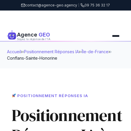
contact@agence-geo.agency
|
09 75 36 32 17
Agence
GEO
Soyez la réponse de l'IA
Accueil
›
Positionnement Réponses IA
›
Île-de-France
›
Conflans-Sainte-Honorine
POSITIONNEMENT RÉPONSES IA
Positionnement