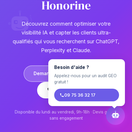
Honorine
Découvrez comment optimiser votre
visibilité IA et capter les clients ultra-
qualifiés qui vous recherchent sur ChatGPT,
Perplexity et Claude.
Besoin d'aide ?
Demander un devis gratuit →
Appelez-nous pour un audit GEO
gratuit !
09 75 36 32 17
09 75 36 32 17
Disponible du lundi au vendredi, 9h-18h · Devis gratuit,
sans engagement