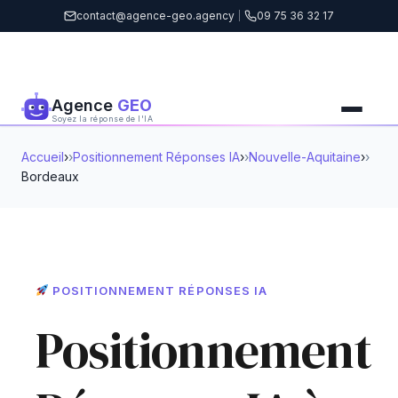
contact@agence-geo.agency
|
09 75 36 32 17
Agence
GEO
Soyez la réponse de l'IA
Accueil
›
Positionnement Réponses IA
›
Nouvelle-Aquitaine
›
Bordeaux
POSITIONNEMENT RÉPONSES IA
Positionnement