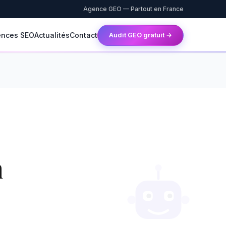
Agence GEO — Partout en France
ences SEO
Actualités
Contact
Audit GEO gratuit →
n