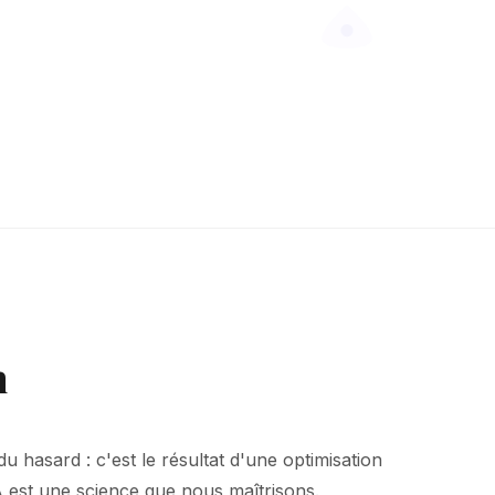
n
u hasard : c'est le résultat d'une optimisation
A est une science que nous maîtrisons.