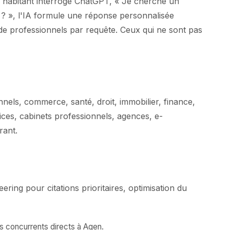
un habitant interroge ChatGPT, « Je cherche un
 ? », l'IA formule une réponse personnalisée
 professionnels par requête. Ceux qui ne sont pas
nels, commerce, santé, droit, immobilier, finance,
vices, cabinets professionnels, agences, e-
rant.
ing pour citations prioritaires, optimisation du
s concurrents directs à Agen.