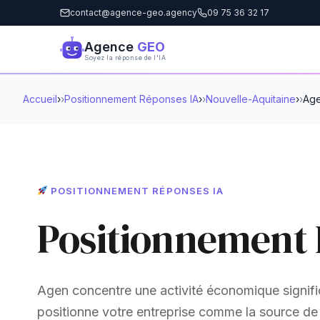
contact@agence-geo.agency
09 75 36 32 17
Agence
GEO
Soyez la réponse de l'IA
Accueil
›
Positionnement Réponses IA
›
Nouvelle-Aquitaine
›
Ag
POSITIONNEMENT RÉPONSES IA
Positionnement 
Agen concentre une activité économique signific
positionne votre entreprise comme la source d