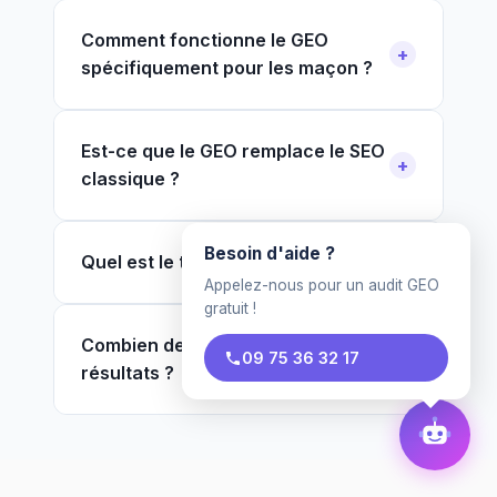
Comment fonctionne le GEO
spécifiquement pour les maçon ?
Est-ce que le GEO remplace le SEO
classique ?
Besoin d'aide ?
Quel est le tarif pour un maçon ?
Appelez-nous pour un audit GEO
gratuit !
Combien de temps pour voir des
09 75 36 32 17
résultats ?