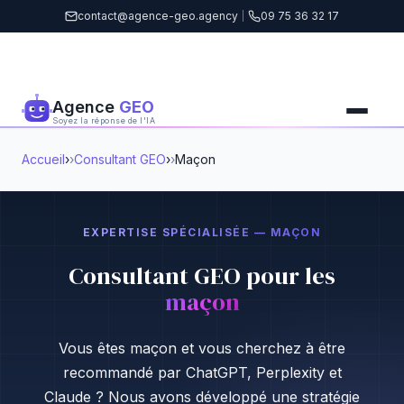
contact@agence-geo.agency
|
09 75 36 32 17
Agence
GEO
Soyez la réponse de l'IA
Accueil
›
Consultant GEO
›
Maçon
EXPERTISE SPÉCIALISÉE — MAÇON
Consultant GEO pour les
maçon
Vous êtes maçon et vous cherchez à être
recommandé par ChatGPT, Perplexity et
Claude ? Nous avons développé une stratégie