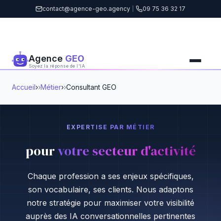
contact@agence-geo.agency
|
09 75 36 32 17
Agence
GEO
Soyez la réponse de l'IA
Accueil
›
Métier
›
Consultant GEO
EXPERTISE PAR MÉTIER
pour
votre secteur d'activité
Chaque profession a ses enjeux spécifiques,
son vocabulaire, ses clients. Nous adaptons
notre stratégie pour maximiser votre visibilité
auprès des IA conversationnelles pertinentes